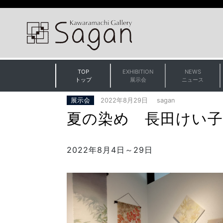
TOP
EXHIBITION
NEWS
(current)
(current)
(curren
トップ
展示会
ニュース
展示会
2022年8月29日
sagan
夏の染め 長田けい子
2022年8月4日～29日