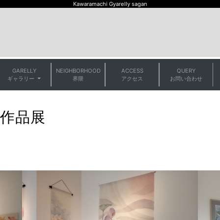
Kawaramachi Gyarelly sagan
GARELLY
NEIGHBORHOOD
ACCESS
QUERY
t)
ギャラリー
界隈
アクセス
お問い合わせ
作品展