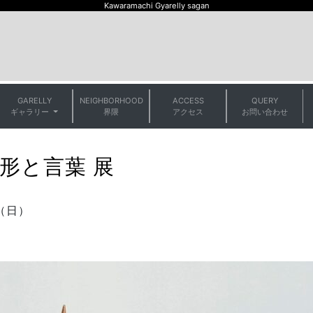
Kawaramachi Gyarelly sagan
GARELLY
NEIGHBORHOOD
ACCESS
QUERY
t)
ギャラリー
界隈
アクセス
お問い合わせ
形と言葉 展
（日）